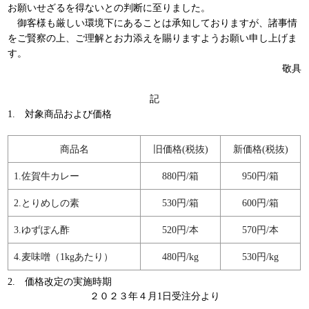
お願いせざるを得ないとの判断に至りました。
御客様も厳しい環境下にあることは承知しておりますが、諸事情
をご賢察の上、ご理解とお力添えを賜りますようお願い申し上げま
す。
敬具
記
1.
対象商品および価格
商品名
旧価格
(
税抜
)
新価格
(
税抜
)
1.
佐賀牛カレー
880
円
/
箱
950
円/箱
2.
とりめしの素
530
円
/
箱
600
円
/
箱
3.
ゆずぽん酢
520
円
/
本
570
円
/
本
4.
麦味噌（
1kg
あたり）
480
円
/kg
530
円
/kg
2.
価格改定の実施時期
２０２３年４月
1
日受注分より